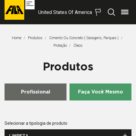
United States Of America
Menu
Procurar
FILA
Solutions
S.p.A.
Home
Produtos
Cimento Ou Concreto ( Garagens, Parques )
SB
Proteção
Página Atual:
Óleos
Produtos
Profissional
Faça Você Mesmo
Selecionar a tipologia de produto