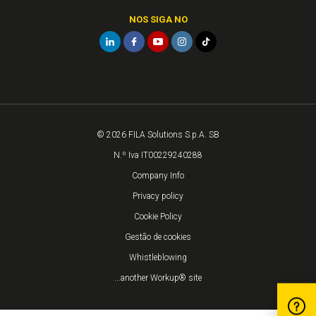
NOS SIGA NO
© 2026 FILA Solutions S.p.A. SB
N.º Iva IT00229240288
Company Info
Privacy policy
Cookie Policy
Gestão de cookies
Whistleblowing
...another Workup® site