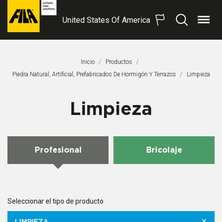
United States Of America
Menú
Buscar
FILA
Solutions
S.p.A.
Inicio
Productos
SB
Piedra Natural, Artificial, Prefabricados De Hormigón Y Terrazos
Página Actual
Limpieza
Limpieza
Profesional
Bricolaje
Seleccionar el tipo de producto