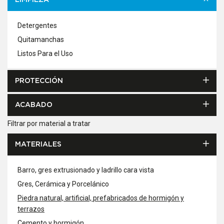
LIMPIEZA
Detergentes
Quitamanchas
Listos Para el Uso
PROTECCIÓN
ACABADO
Filtrar por material a tratar
MATERIALES
Barro, gres extrusionado y ladrillo cara vista
Gres, Cerámica y Porcelánico
Piedra natural, artificial, prefabricados de hormigón y
terrazos
Cemento y hormigón