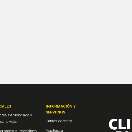
IALES
INFORMACIÓN Y
SERVICIOS
gres extrusionado y
Puntos de venta
o cara vista
Asistencia
Cerámica y Porcelánico