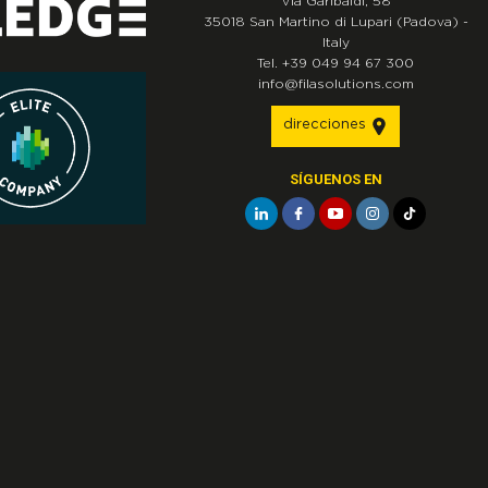
Via Garibaldi, 58
35018
San Martino di Lupari
(Padova)
-
Italy
Tel.
+39 049 94 67 300
info@filasolutions.com
direcciones
SÍGUENOS EN