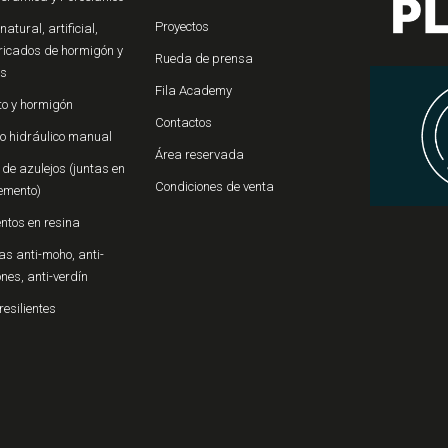
Proyectos
natural, artificial,
ricados de hormigón y
Rueda de prensa
os
Fila Academy
o y hormigón
Contactos
o hidráulico manual
Área reservada
de azulejos (juntas en
Condiciones de venta
emento)
ntos en resina
s anti-moho, anti-
iones, anti-verdín
resilientes