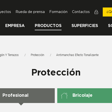
yectos
Rueda de prensa
Formación
Contactos
¿Q
EMPRESA
PRODUCTOS
SUPERFICIES
S
igón Y Terrazos
Protección
Página Actual:
Antimanchas Efecto Tonalizante
Protección
Profesional
Bricolaje