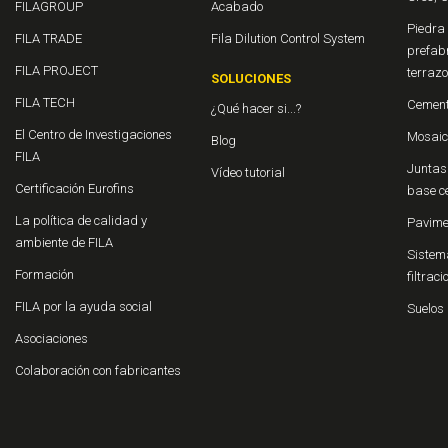
FILAGROUP
Acabado
Piedra 
FILA TRADE
Fila Dilution Control System
prefab
FILA PROJECT
terraz
SOLUCIONES
FILA TECH
Cement
¿Qué hacer si...?
El Centro de Investigaciones
Mosaic
Blog
FILA
Juntas 
Vídeo tutorial
Certificación Eurofins
base c
La política de calidad y
Pavime
ambiente de FILA
Sistema
Formación
filtrac
FILA por la ayuda social
Suelos 
Asociaciones
Colaboración con fabricantes