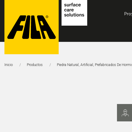
Pro
FILA
Solutions
Inicio
Productos
Piedra Natural, Artificial, Prefabricados De Horm
S.p.A.
SB