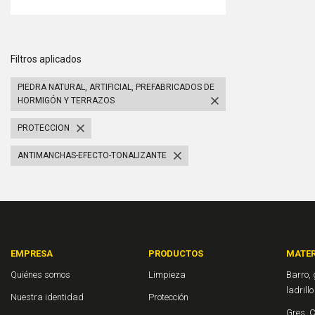
Filtros aplicados
PIEDRA NATURAL, ARTIFICIAL, PREFABRICADOS DE
HORMIGÓN Y TERRAZOS
PROTECCION
ANTIMANCHAS-EFECTO-TONALIZANTE
EMPRESA
PRODUCTOS
MATER
Quiénes somos
Limpieza
Barro, 
ladrill
Nuestra identidad
Protección
Gres, 