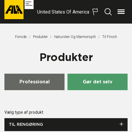
United States Of America
Menu
Søg
FILA
Solutions
S.p.A.
Forside
Produkter
Natursten Og Marmorsplit
Aktuel Side:
Til Finish
SB
Produkter
Professional
Gør det selv
Vælg type af produkt
TIL RENGØRING