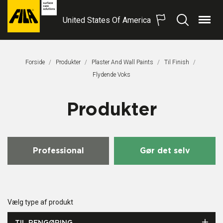
United States Of America
Menu
Søg
FILA
Solutions
S.p.A.
Forside
Produkter
Plaster And Wall Paints
Til Finish
SB
Aktuel Side:
Flydende Voks
Produkter
Professional
Gør det selv
Vælg type af produkt