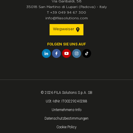
Via Garibaldi, 58
35018
San Martino di Lupari
(Padova)
-
Italy
T
+39 049 94 67 300
info@filasolutions.com
Wegweiser
FOLGEN SIE UNS AUF
© 2026 FILA Solutions S.p.A. SB
USt.-IdNr. IT00229240288
Unternehmens-Info
Datenschutzbestimmungen
Cookie Policy