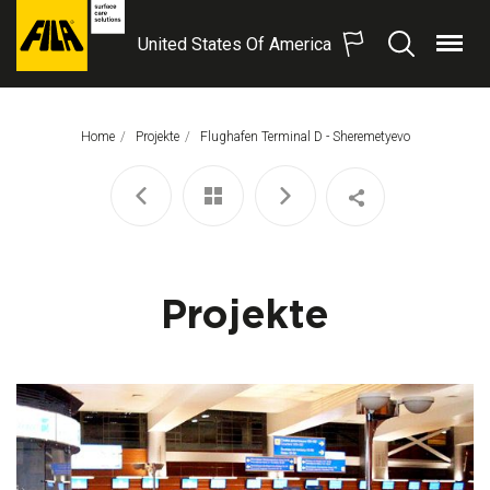
United States Of America
Menü
Suchen
FILA
Solutions
S.p.A.
Home
Projekte
Aktuelle Seite:
Flughafen Terminal D - Sheremetyevo
SB
Projekte