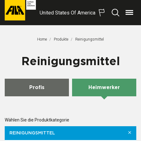
United States Of America
Menü
Suchen
FILA
Solutions
S.p.A.
Home
Produkte
Aktuelle Seite:
Reinigungsmittel
SB
Reinigungsmittel
Profis
Heimwerker
Wählen Sie die Produktkategorie
REINIGUNGSMITTEL