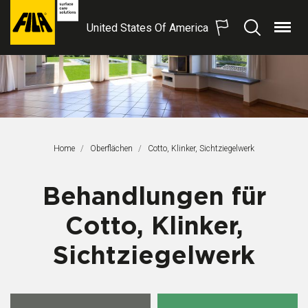
United States Of America
Menü
Suchen
FILA
Solutions
S.p.A.
SB
Home
Oberflächen
Aktuelle Seite:
Cotto, Klinker, Sichtziegelwerk
Behandlungen für
Cotto, Klinker,
Sichtziegelwerk