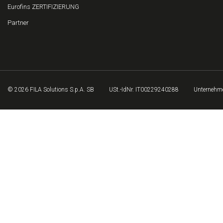
Eurofins ZERTIFIZIERUNG
Partner
© 2026 FILA Solutions S.p.A. SB
USt.-IdNr. IT00229240288
Unternehme