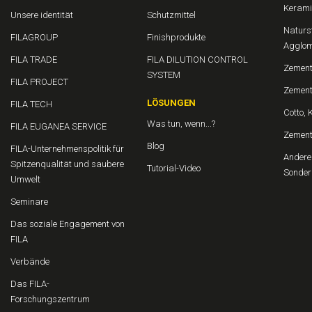
Kerami
Unsere identität
Schutzmittel
Naturs
FILAGROUP
Finishprodukte
Agglom
FILA TRADE
FILA DILUTION CONTROL
Zement
SYSTEM
FILA PROJECT
Zement
LÖSUNGEN
FILA TECH
Cotto, 
Was tun, wenn...?
FILA EUGANEA SERVICE
Zemen
Blog
FILA-Unternehmenspolitik für
Andere 
Spitzenqualität und saubere
Tutorial-Video
Sonder
Umwelt
Seminare
Das soziale Engagement von
FILA
Verbände
Das FILA-
Forschungszentrum