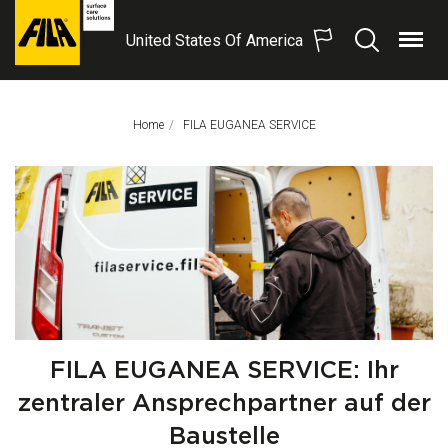
United States Of America
Menü
Suchen
FILA
Solutions
S.p.A.
Home
Aktuelle Seite:
FILA EUGANEA SERVICE
SB
FILA EUGANEA SERVICE: Ihr
zentraler Ansprechpartner auf der
Baustelle