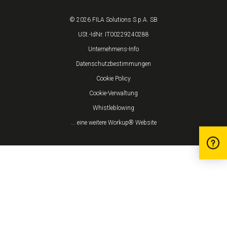
© 2026 FILA Solutions S.p.A. SB
USt.-IdNr. IT00229240288
Unternehmens-Info
Datenschutzbestimmungen
Cookie Policy
Cookie-Verwaltung
Whistleblowing
... eine weitere Workup® Website
Hinweis bei Erhebung