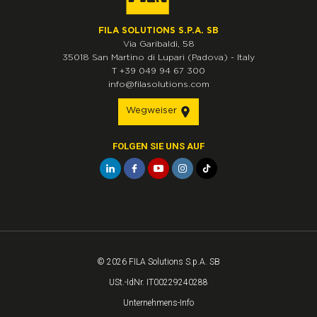
FILA SOLUTIONS S.P.A. SB
Via Garibaldi, 58
35018
San Martino di Lupari
(Padova)
-
Italy
T
+39 049 94 67 300
info@filasolutions.com
Wegweiser
FOLGEN SIE UNS AUF
© 2026 FILA Solutions S.p.A. SB
USt.-IdNr. IT00229240288
Unternehmens-Info