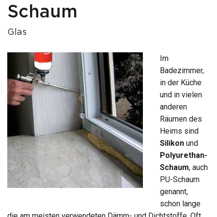
Schaum
Glas
Im
Badezimmer,
in der Küche
und in vielen
anderen
Räumen des
Heims sind
Silikon
und
Polyurethan-
Schaum
, auch
PU-Schaum
genannt,
schon lange
die am meisten verwendeten Dämm- und Dichtstoffe. Oft