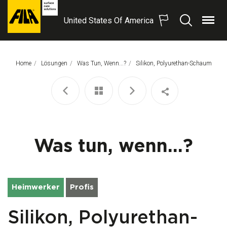
United States Of America
Menü
Suchen
FILA
Solutions
S.p.A.
Home
Lösungen
Was Tun, Wenn...?
Aktuelle Seite:
Silikon, Polyurethan-Schaum
SB
Was tun, wenn...?
Heimwerker
Profis
Silikon, Polyurethan-