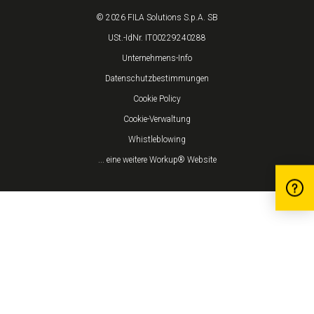
© 2026 FILA Solutions S.p.A. SB
USt.-IdNr. IT00229240288
Unternehmens-Info
Datenschutzbestimmungen
Cookie Policy
Cookie-Verwaltung
Whistleblowing
... eine weitere Workup® Website
Hinweis bei Erhebung