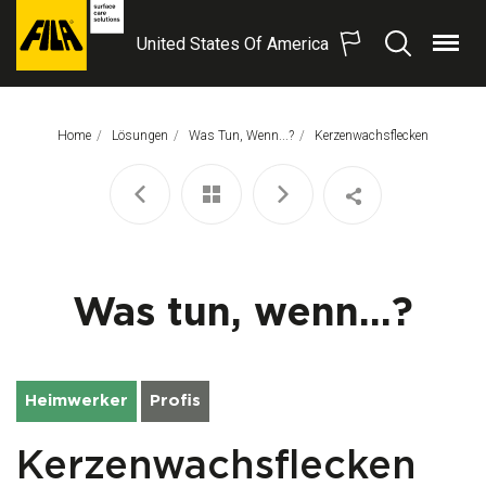
United States Of America
Menü
Suchen
FILA
Solutions
S.p.A.
Home
Lösungen
Was Tun, Wenn...?
Aktuelle Seite:
Kerzenwachsflecken
SB
Was tun, wenn...?
Heimwerker
Profis
Kerzenwachsflecken