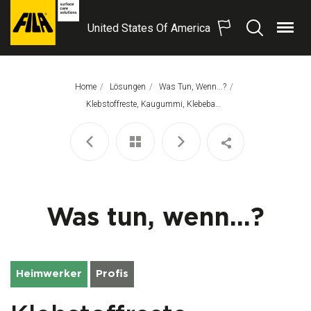
United States Of America
Menü
Suchen
FILA
Solutions
S.p.A.
Home
Lösungen
Was Tun, Wenn...?
SB
Aktuelle Seite:
Klebstoffreste, Kaugummi, Klebeband, Baumharz
Was tun, wenn...?
Heimwerker
Profis