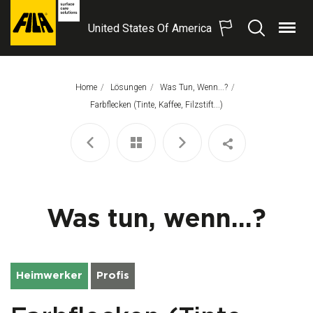
United States Of America
Menü
Suchen
FILA
Solutions
S.p.A.
Home
Lösungen
Was Tun, Wenn...?
SB
Aktuelle Seite:
Farbflecken (Tinte, Kaffee, Filzstift...)
Was tun, wenn...?
Heimwerker
Profis