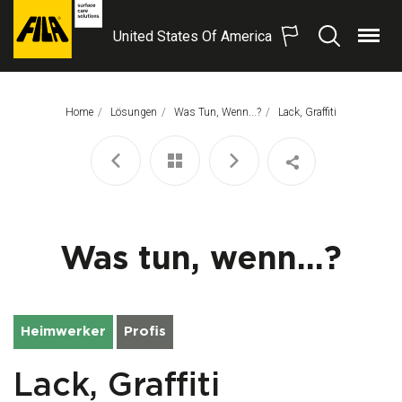
United States Of America
Menü
Suchen
FILA
Solutions
S.p.A.
Home
Lösungen
Was Tun, Wenn...?
Aktuelle Seite:
Lack, Graffiti
SB
Was tun, wenn...?
Heimwerker
Profis
Lack, Graffiti