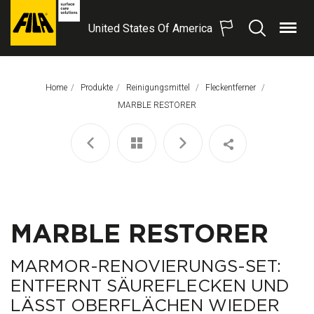
United States Of America
Menü
Suchen
FILA
Solutions
S.p.A.
Home
Produkte
Reinigungsmittel
Fleckentferner
SB
Aktuelle Seite:
MARBLE RESTORER
MARBLE RESTORER
MARMOR-RENOVIERUNGS-SET:
ENTFERNT SÄUREFLECKEN UND
LÄSST OBERFLÄCHEN WIEDER