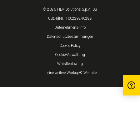
© 2026 FILA Solutions S.p.A. SB
USt.-IdNr. IT00229240288
Unternehmens-Info
Datenschutzbestimmungen
Cookie Policy
Cookie-Verwaltung
Whistleblowing
... eine weitere Workup® Website
Hinweis bei Erhebung