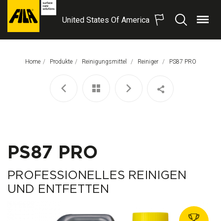
United States Of America
Menü
Suchen
FILA
Solutions
S.p.A.
Home
Produkte
Reinigungsmittel
Reiniger
Aktuelle Seite:
PS87 PRO
SB
PS87 PRO
PROFESSIONELLES REINIGEN
UND ENTFETTEN