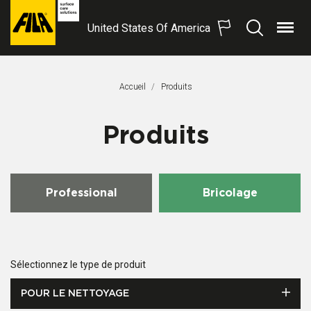
United States Of America
Menu
Recherche
FILA
Solutions
S.p.A.
Accueil
Produits
SB
Produits
Professional
Bricolage
Sélectionnez le type de produit
POUR LE NETTOYAGE