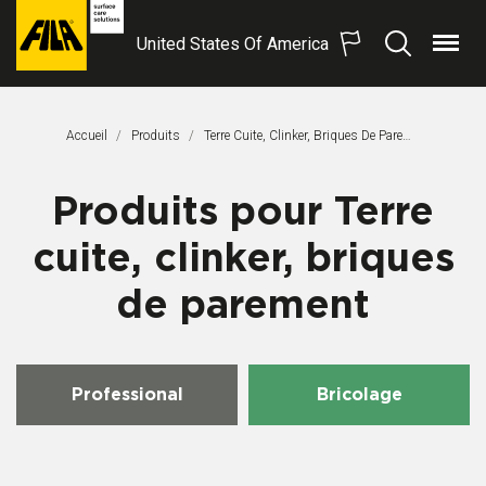
United States Of America
Menu
Recherche
FILA
Solutions
S.p.A.
Accueil
Produits
Terre Cuite, Clinker, Briques De Parement
SB
Produits pour Terre
cuite, clinker, briques
de parement
Professional
Bricolage