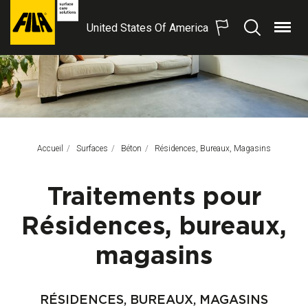
United States Of America
Menu
Recherche
FILA
Solutions
S.p.A.
SB
Accueil
Surfaces
Béton
Page Actuelle:
Résidences, Bureaux, Magasins
Traitements pour
Résidences, bureaux,
magasins
RÉSIDENCES, BUREAUX, MAGASINS