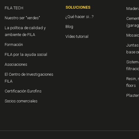
SOLUCIONES
FILA TECH
Madera
¿Qué hacer si...?
Nuestro ser "verdes"
Cement
(garage
Blog
La política de calidad y
ambiente de FILA
Mosaic
Vídeo tutorial
Formación
Juntas 
base c
FILA por la ayuda social
Sistema
Asociaciones
filtrac
El Centro de Investigaciones
Resin, 
FILA
floors
Certificación Eurofins
Plaster
Socios comerciales