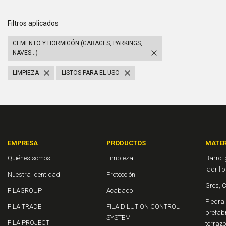
Filtros aplicados
CEMENTO Y HORMIGÓN (GARAGES, PARKINGS,
NAVES...)
LIMPIEZA
LISTOS-PARA-EL-USO
EMPRESA
PRODUCTOS
MATER
Quiénes somos
Limpieza
Barro, 
ladrill
Nuestra identidad
Protección
Gres, 
FILAGROUP
Acabado
Piedra 
FILA TRADE
FILA DILUTION CONTROL
prefab
SYSTEM
FILA PROJECT
terraz