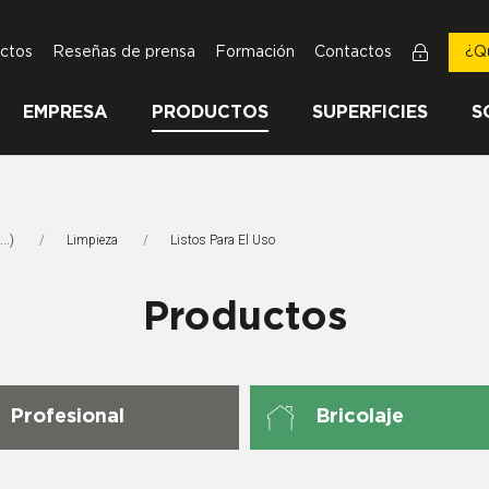
ctos
Reseñas de prensa
Formación
Contactos
¿Q
EMPRESA
PRODUCTOS
SUPERFICIES
S
..)
Limpieza
Página Actual:
Listos Para El Uso
Productos
Profesional
Bricolaje