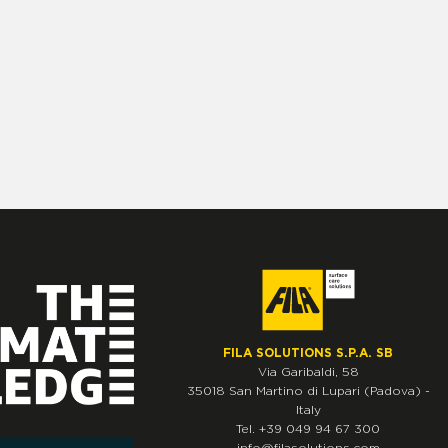
FILA SOLUTIONS S.P.A. SB
Via Garibaldi, 58
35018
San Martino di Lupari
(Padova)
-
Italy
Tel.
+39 049 94 67 300
info@filasolutions.com