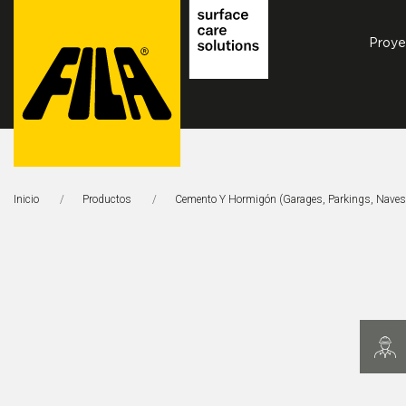
Proye
FILA
Solutions
Inicio
Productos
Cemento Y Hormigón (garages, Parkings, Naves.
S.p.A.
SB