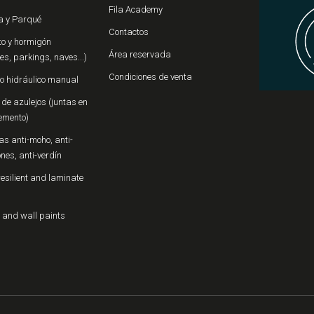
Fila Academy
 y Parqué
Contactos
o y hormigón
Área reservada
s, parkings, naves...)
Condiciones de venta
o hidráulico manual
de azulejos (juntas en
emento)
s anti-moho, anti-
iones, anti-verdín
resilient and laminate
 and wall paints