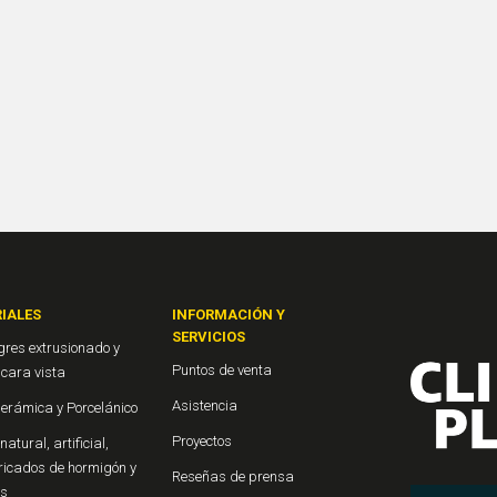
IALES
INFORMACIÓN Y
SERVICIOS
gres extrusionado y
Puntos de venta
o cara vista
Asistencia
Cerámica y Porcelánico
Proyectos
natural, artificial,
ricados de hormigón y
Reseñas de prensa
os