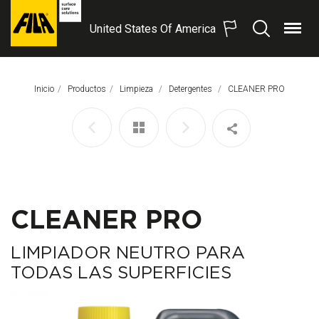
United States Of America
Menú
Buscar
FILA
Solutions
S.p.A.
Inicio
Productos
Limpieza
Detergentes
Página Actual:
CLEANER PRO
SB
CLEANER PRO
LIMPIADOR NEUTRO PARA
TODAS LAS SUPERFICIES