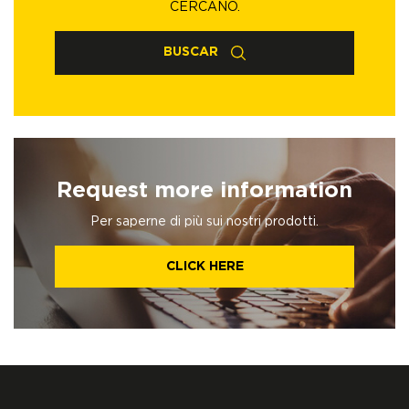
CERCANO.
BUSCAR
Request more information
Per saperne di più sui nostri prodotti.
CLICK HERE