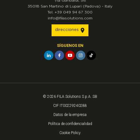
Via Garibaldi, 58
35018
San Martino di Lupari
(Padova)
-
Italy
Tel.
+39 049 94 67 300
info@filasolutions.com
direcciones
SÍGUENOS EN
© 2026 FILA Solutions S.p.A. SB
CIF IT00229240288
Datos de la empresa
Política de confidencialidad
Cookie Policy