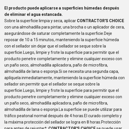
El producto puede aplicarse a superficies húmedas después
de eliminar el agua estancada.
Sobre la superficie limpia y seca, aplicar
CONTRACTOR'S CHOICE
con una almohadilla para pintar, una brocha o un aplicador de cera,
asegurándose de saturar completamente la superficie.Deje
reposar de 10 a 15 minutos, manteniendo la superficie húmeda
con el sellador sin dejar que el sellador se seque sobre la
superficie.Luego, limpie y frote la superficie para permitir que el
producto penetre completamente y elimine cualquier exceso con
un paño seco, almohadilla aplicadora, paño de microfibra,
almohadilla de lana o esponja.Si se necesita una segunda capa,
aplíquela inmediatamente, manteniendo la superficie húmeda con
sellador sin permitir que el sellador se seque sobre la
superficie.Luego, limpie y frote la superficie para permitir que el
producto penetre completamente y elimine cualquier exceso con
un paño seco, almohadilla aplicadora, paño de microfibra,
almohadilla de lana o esponja.La superficie se puede utilizar para
tráfico peatonal normal después de 4 horas.El curado completo y
la máxima protección del sellador se logra en 8 horas.Protección
para antes de rejuntar*:
CONTRACTOR'S CHOICE
se puede usar