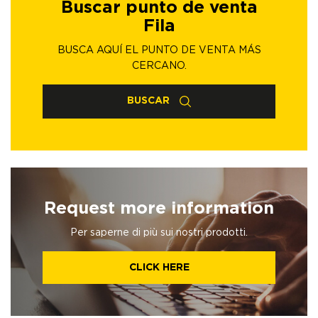
Buscar punto de venta
Fila
BUSCA AQUÍ EL PUNTO DE VENTA MÁS
CERCANO.
BUSCAR
Request more information
Per saperne di più sui nostri prodotti.
CLICK HERE