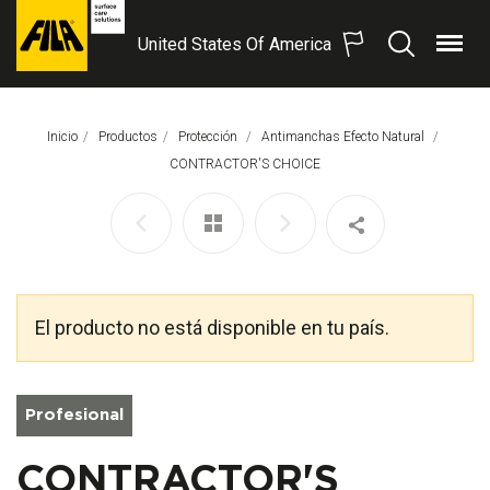
United States Of America
Menú
Buscar
FILA
Solutions
S.p.A.
Inicio
Productos
Protección
Antimanchas Efecto Natural
SB
Página Actual:
CONTRACTOR'S CHOICE
El producto no está disponible en tu país.
Profesional
CONTRACTOR'S