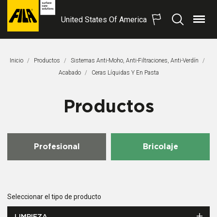
United States Of America
Menú
Buscar
FILA
Solutions
S.p.A.
Inicio
Productos
Sistemas Anti-Moho, Anti-Filtraciones, Anti-Verdín
SB
Acabado
Página Actual:
Ceras Líquidas Y En Pasta
Productos
Profesional
Bricolaje
Seleccionar el tipo de producto