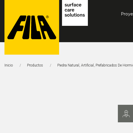
Proye
FILA
Solutions
Inicio
Productos
Piedra Natural, Artificial, Prefabricados De Horm
S.p.A.
SB