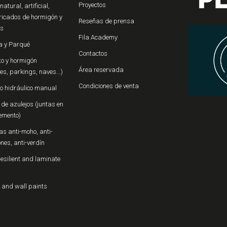
Proyectos
natural, artificial,
ricados de hormigón y
Reseñas de prensa
os
Fila Academy
 y Parqué
Contactos
o y hormigón
Área reservada
s, parkings, naves...)
Condiciones de venta
o hidráulico manual
de azulejos (juntas en
emento)
s anti-moho, anti-
iones, anti-verdín
resilient and laminate
 and wall paints