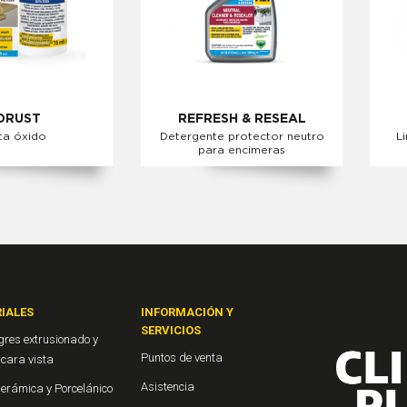
ORUST
REFRESH & RESEAL
ta óxido
Detergente protector neutro
L
para encimeras
IALES
INFORMACIÓN Y
SERVICIOS
gres extrusionado y
Puntos de venta
o cara vista
Asistencia
Cerámica y Porcelánico