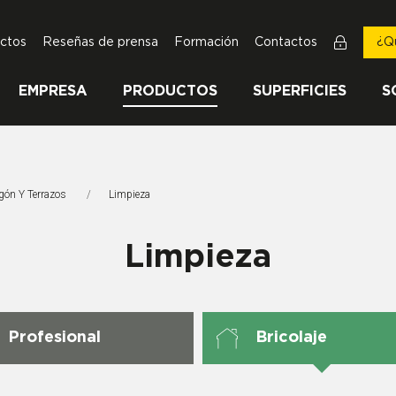
ctos
Reseñas de prensa
Formación
Contactos
¿Q
EMPRESA
PRODUCTOS
SUPERFICIES
S
igón Y Terrazos
Página Actual:
Limpieza
Limpieza
Profesional
Bricolaje