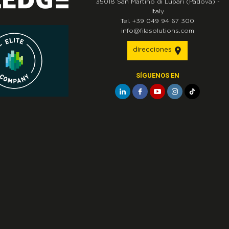
35018
San Martino di Lupari
(Padova)
-
Italy
Tel.
+39 049 94 67 300
info@filasolutions.com
direcciones
SÍGUENOS EN