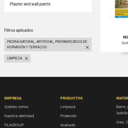
Plaster and wall paints
Filtros aplicados
N
PIEDRA NATURAL, ARTIFICIAL, PREFABRICADOS DE
Qui
HORMIGÓN Y TERRAZOS
LIMPIEZA
EMPRESA
PRODUCTOS
MATER
Quiénes somos
Limpieza
Barro, 
ladrill
Nuestra identidad
Protección
Gres, 
FILAGROUP
Acabado