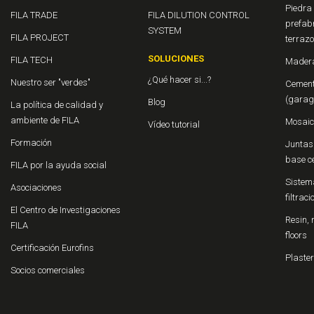
Piedra 
FILA TRADE
FILA DILUTION CONTROL
prefab
SYSTEM
FILA PROJECT
terraz
SOLUCIONES
FILA TECH
Madera
¿Qué hacer si...?
Nuestro ser "verdes"
Cement
(garage
Blog
La política de calidad y
ambiente de FILA
Mosaic
Vídeo tutorial
Formación
Juntas 
base c
FILA por la ayuda social
Sistema
Asociaciones
filtrac
El Centro de Investigaciones
Resin, 
FILA
floors
Certificación Eurofins
Plaster
Socios comerciales