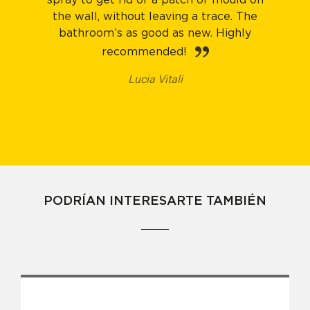
spray to get rid of a patch of mould on
the wall, without leaving a trace. The
bathroom’s as good as new. Highly
recommended!
Lucia Vitali
PODRÍAN INTERESARTE TAMBIÉN