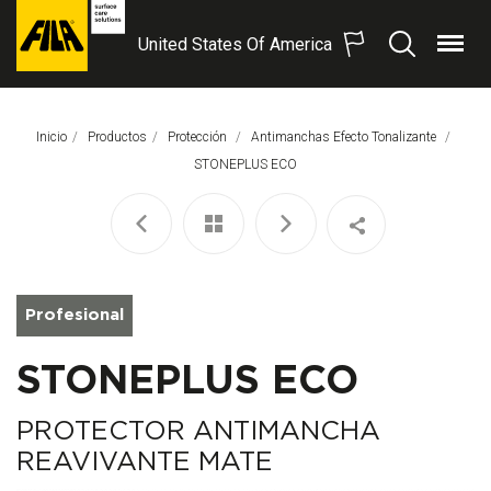
United States Of America
Menú
Buscar
FILA
Solutions
S.p.A.
Inicio
Productos
Protección
Antimanchas Efecto Tonalizante
SB
Página Actual:
STONEPLUS ECO
Profesional
STONEPLUS ECO
PROTECTOR ANTIMANCHA
REAVIVANTE MATE