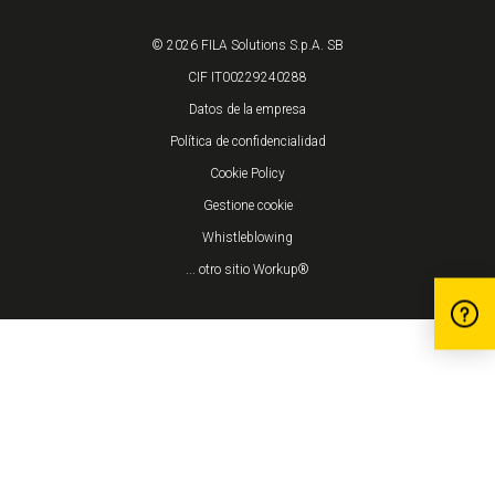
© 2026 FILA Solutions S.p.A. SB
CIF IT00229240288
Datos de la empresa
Política de confidencialidad
Cookie Policy
Gestione cookie
Whistleblowing
... otro sitio Workup®
Informativa sulla raccolta