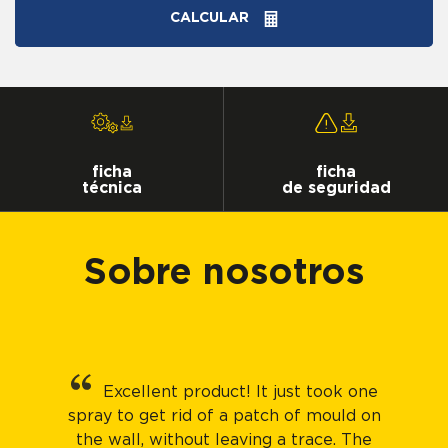
CALCULAR
ficha
ficha
técnica
de seguridad
Sobre nosotros
Excellent product! It just took one
spray to get rid of a patch of mould on
the wall, without leaving a trace. The