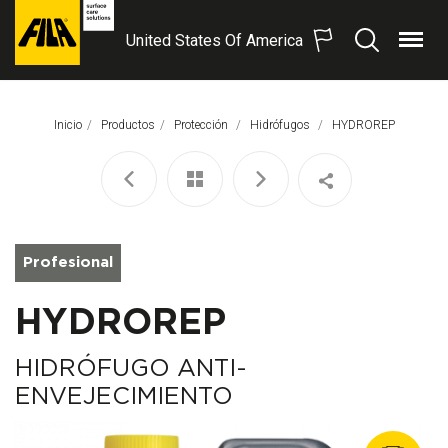
United States Of America
Menú
Buscar
FILA
Solutions
S.p.A.
Inicio
Productos
Protección
Hidrófugos
Página Actual:
HYDROREP
SB
Profesional
HYDROREP
HIDRÓFUGO ANTI-
ENVEJECIMIENTO