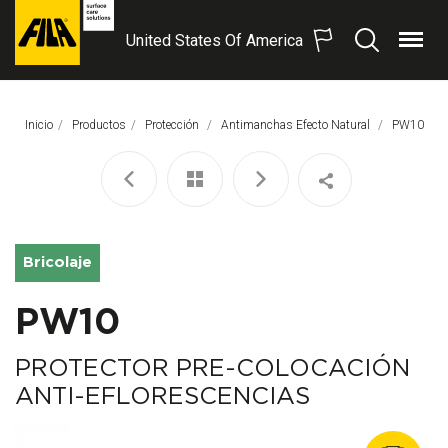
United States Of America
Menú
Buscar
FILA
Solutions
S.p.A.
Inicio
Productos
Protección
Antimanchas Efecto Natural
Página Act
PW10
SB
Bricolaje
PW10
PROTECTOR PRE-COLOCACIÓN
ANTI-EFLORESCENCIAS