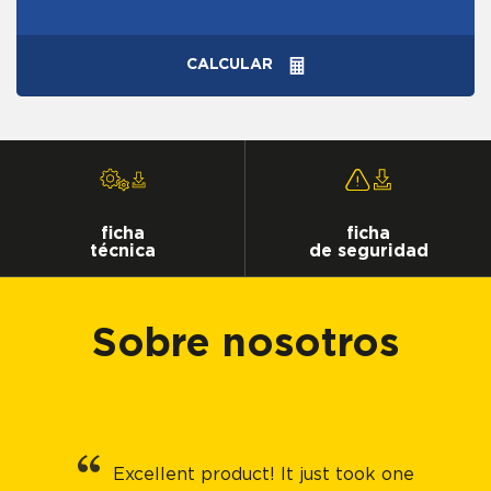
CALCULAR
ficha
ficha
técnica
de seguridad
Sobre nosotros
Excellent product! It just took one