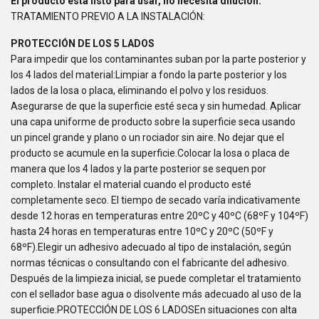
El producto está listo para usar, no necesita dilución.
TRATAMIENTO PREVIO A LA INSTALACIÓN:
PROTECCIÓN DE LOS 5 LADOS
Para impedir que los contaminantes suban por la parte posterior y
los 4 lados del material:Limpiar a fondo la parte posterior y los
lados de la losa o placa, eliminando el polvo y los residuos.
Asegurarse de que la superficie esté seca y sin humedad. Aplicar
una capa uniforme de producto sobre la superficie seca usando
un pincel grande y plano o un rociador sin aire. No dejar que el
producto se acumule en la superficie.Colocar la losa o placa de
manera que los 4 lados y la parte posterior se sequen por
completo. Instalar el material cuando el producto esté
completamente seco. El tiempo de secado varía indicativamente
desde 12 horas en temperaturas entre 20ºC y 40ºC (68ºF y 104ºF)
hasta 24 horas en temperaturas entre 10ºC y 20ºC (50ºF y
68ºF).Elegir un adhesivo adecuado al tipo de instalación, según
normas técnicas o consultando con el fabricante del adhesivo.
Después de la limpieza inicial, se puede completar el tratamiento
con el sellador base agua o disolvente más adecuado al uso de la
superficie.PROTECCIÓN DE LOS 6 LADOSEn situaciones con alta