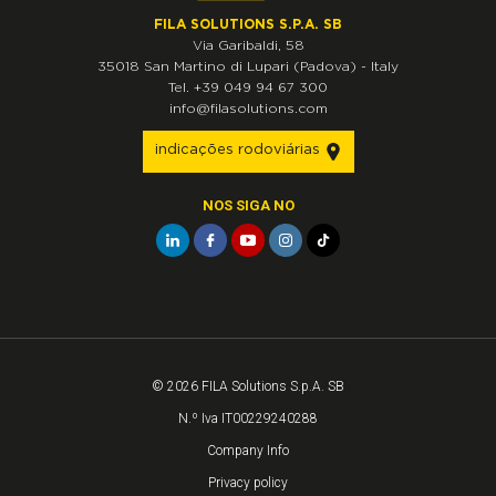
FILA SOLUTIONS S.P.A. SB
Via Garibaldi, 58
35018
San Martino di Lupari
(Padova)
-
Italy
Tel.
+39 049 94 67 300
info@filasolutions.com
indicações rodoviárias
NOS SIGA NO
© 2026 FILA Solutions S.p.A. SB
N.º Iva IT00229240288
Company Info
Privacy policy