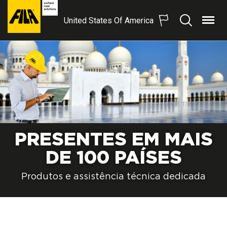
United States Of America
Menu
Procurar
FILA
Solutions
S.p.A.
SB
PRESENTES EM MAIS
FILA GREEN ACTION
INVESTIGAÇÃO E
TECNOLOGIA DE
DE 100 PAÍSES
100% solar powered
VANGUARDA
Produtos e assistência técnica dedicada
SABER MAIS
Para antecipar todas as exigências de
mercado