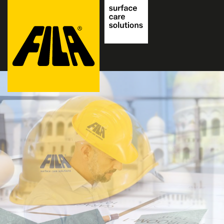
FILA
Solutions
S.p.A.
ARMANI HO
SB
DUBAI
Descubra quais sup
prestígio foram p