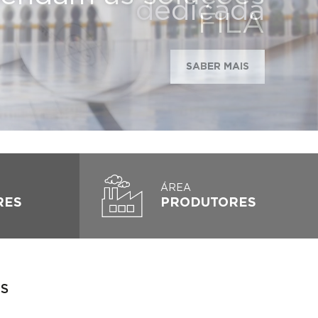
dedicada
FILA
SABER MAIS
ÁREA
RES
PRODUTORES
ES