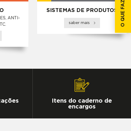
O QUE FAZER SE...
O
SISTEMAS DE PRODUTOS
S, ANTI-
saber mais
TC.
icações
Itens do caderno de
encargos