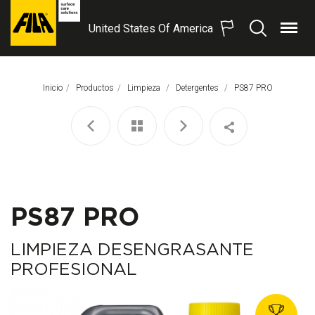
United States Of America
Menú
Buscar
FILA
Solutions
S.p.A.
Inicio
Productos
Limpieza
Detergentes
Página Actual:
PS87 PRO
SB
PS87 PRO
LIMPIEZA DESENGRASANTE
PROFESIONAL