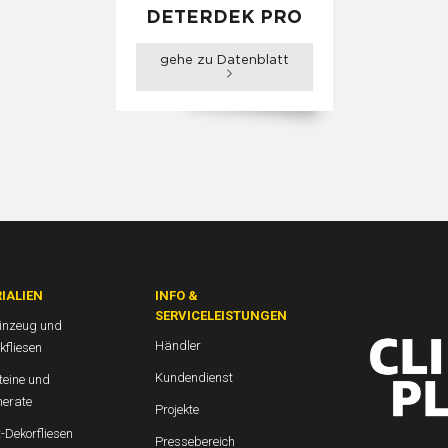
DETERDEK PRO
gehe zu Datenblatt
IALIEN
INFO &
SERVICELEISTUNGEN
einzeug und
Händler
kfliesen
Kundendienst
teine und
erate
Projekte
-Dekorfliesen
Pressebereich