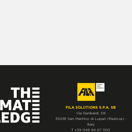
FILA SOLUTIONS S.P.A. SB
Via Garibaldi, 58
35018
San Martino di Lupari
(Padova)
-
Italy
T
+39 049 94 67 300