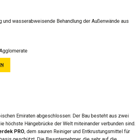
ng und wasserabweisende Behandlung der Außenwände aus
 Agglomerate
EN
rabischen Emiraten abgeschlossen: Der Bau besteht aus zwei
die höchste Hängebrücke der Welt miteinander verbunden sind.
erdek PRO
, dem sauren Reiniger und Entkrustungsmittel für
sis geschützt. Die Bauunternehmer, die sehr auf die