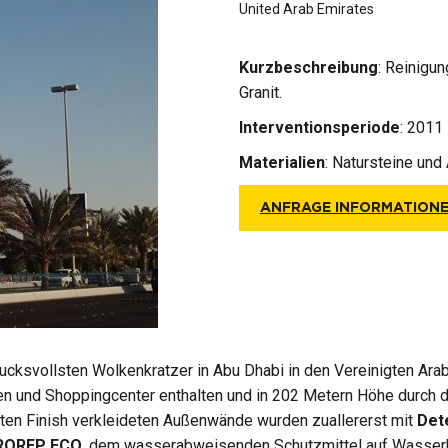
United Arab Emirates
Kurzbeschreibung
: Reinigu
Granit.
Interventionsperiode
: 2011
Materialien
:
Natursteine und
ANFRAGE INFORMATION
drucksvollsten Wolkenkratzer in Abu Dhabi in den Vereinigten A
hen und Shoppingcenter enthalten und in 202 Metern Höhe durch 
ten Finish verkleideten Außenwände wurden zuallererst mit
Det
ROREP ECO
, dem wasserabweisenden Schutzmittel auf Wasserba