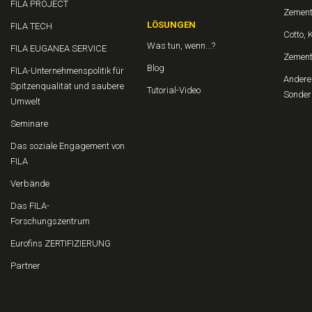
FILA PROJECT
Zement
LÖSUNGEN
FILA TECH
Cotto, 
Was tun, wenn...?
FILA EUGANEA SERVICE
Zemen
Blog
FILA-Unternehmenspolitik für
Andere 
Spitzenqualität und saubere
Tutorial-Video
Sonder
Umwelt
Seminare
Das soziale Engagement von
FILA
Verbände
Das FILA-
Forschungszentrum
Eurofins ZERTIFIZIERUNG
Partner