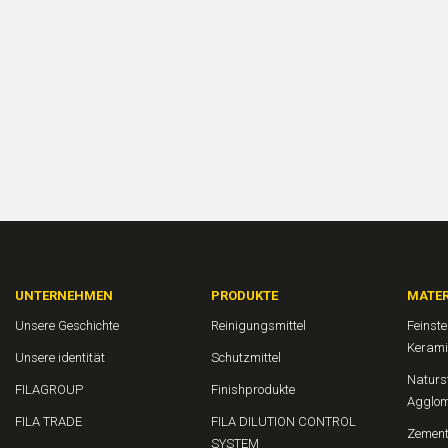
UNTERNEHMEN
PRODUKTE
MATER
Unsere Geschichte
Reinigungsmittel
Feinst
Kerami
Unsere identität
Schutzmittel
Naturs
FILAGROUP
Finishprodukte
Agglom
FILA TRADE
FILA DILUTION CONTROL
Zement
SYSTEM