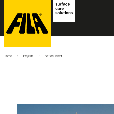
FILA
Solutions
Home
Projekte
Aktuelle Seite:
Nation Tower
S.p.A.
SB