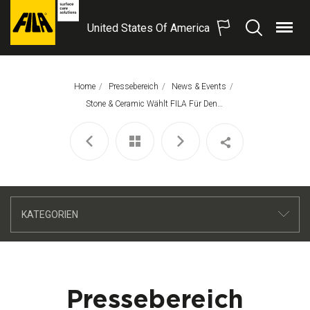
United States Of America
Menü
Suchen
FILA
Solutions
S.p.A.
Home
Pressebereich
News & Events
SB
Aktuelle Seite:
Stone & Ceramic Wählt FILA Für Den DEVONSHIRE CLUB In London
KATEGORIEN
Pressebereich