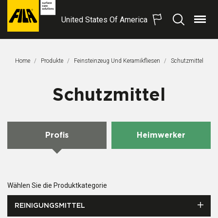
United States Of America
Menü
Suchen
FILA
Solutions
S.p.A.
Home
Produkte
Feinsteinzeug Und Keramikfliesen
Aktuelle Seite:
Schutzmittel
SB
Schutzmittel
Profis
Heimwerker
Wählen Sie die Produktkategorie
REINIGUNGSMITTEL