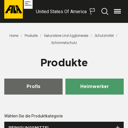
United States Of America
Menü
Suchen
FILA
Solutions
S.p.A.
Home
Produkte
Natursteine Und Agglomerate
Schutzmittel
SB
Aktuelle Seite:
Schimmelschutz
Produkte
Profis
Heimwerker
Wählen Sie die Produktkategorie