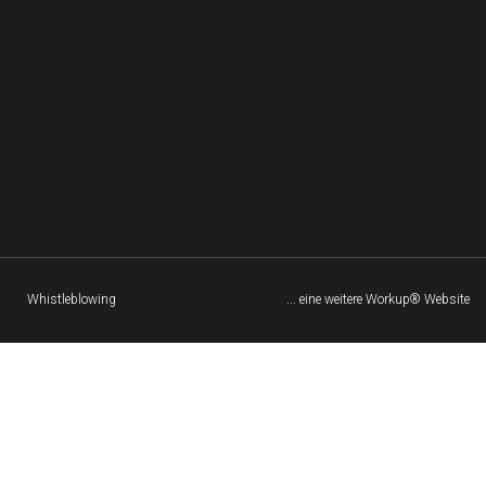
Whistleblowing
... eine weitere Workup® Website