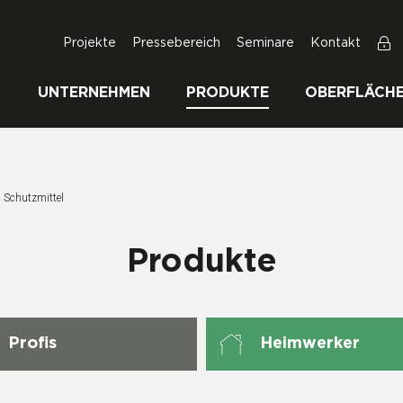
Projekte
Pressebereich
Seminare
Kontakt
UNTERNEHMEN
PRODUKTE
OBERFLÄCH
Aktuelle Seite:
Schutzmittel
Produkte
Profis
Heimwerker