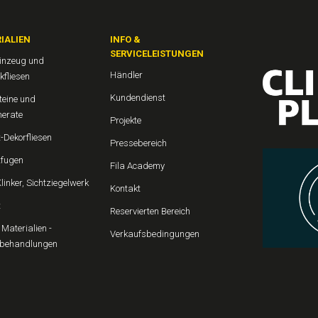
IALIEN
INFO &
SERVICELEISTUNGEN
einzeug und
Händler
kfliesen
Kundendienst
teine und
erate
Projekte
-Dekorfliesen
Pressebereich
fugen
Fila Academy
Klinker, Sichtziegelwerk
Kontakt
t
Reservierten Bereich
Materialien -
Verkaufsbedingungen
behandlungen