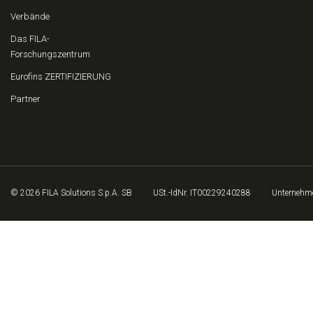
Verbände
Das FILA-
Forschungszentrum
Eurofins ZERTIFIZIERUNG
Partner
© 2026 FILA Solutions S.p.A. SB
USt.-IdNr. IT00229240288
Unternehme