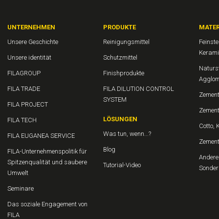
UNTERNEHMEN
PRODUKTE
MATER
Unsere Geschichte
Reinigungsmittel
Feinst
Kerami
Unsere identität
Schutzmittel
Naturs
FILAGROUP
Finishprodukte
Agglom
FILA TRADE
FILA DILUTION CONTROL
Zement
SYSTEM
FILA PROJECT
Zement
LÖSUNGEN
FILA TECH
Cotto, 
Was tun, wenn...?
FILA EUGANEA SERVICE
Zemen
Blog
FILA-Unternehmenspolitik für
Andere 
Spitzenqualität und saubere
Tutorial-Video
Sonder
Umwelt
Seminare
Das soziale Engagement von
FILA