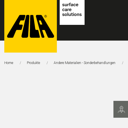
FILA
Solutions
Home
Produkte
Andere Materialien - Sonderbehandlungen
S.p.A.
SB