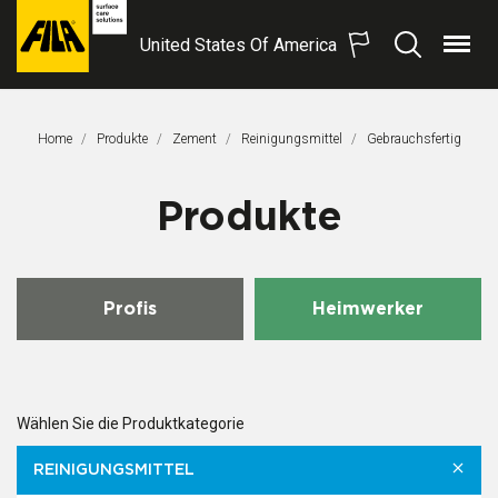
United States Of America
Menü
Suchen
FILA
Solutions
S.p.A.
Home
Produkte
Zement
Reinigungsmittel
Aktuelle Seite:
Gebrauchsfertig
SB
Produkte
Profis
Heimwerker
Wählen Sie die Produktkategorie
REINIGUNGSMITTEL