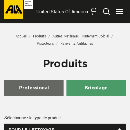
United States Of America
Menu
Recherche
FILA
Solutions
S.p.A.
Accueil
Produits
Autres Matériaux - Traitement Spécial
SB
Protecteurs
Page Actuelle:
Ravivants Antitaches
Produits
Professional
Bricolage
Sélectionnez le type de produit