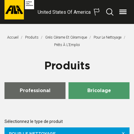
United States Of America
Menu
Recherche
FILA
Solutions
S.p.A.
Accueil
Produits
Grés Cérame Et Céramique
Pour Le Nettoyage
SB
Page Actuelle:
Prêts À L’Emploi
Produits
Professional
Bricolage
Sélectionnez le type de produit