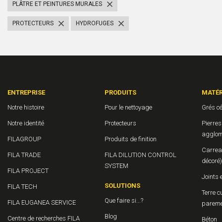
PLÂTRE ET PEINTURES MURALES
PROTECTEURS
HYDROFUGES
ENTREPRISE
PRODUITS
MATÉR
Notre histoire
Pour le nettoyage
Grés c
Notre identité
Protecteurs
Pierres
agglom
FILAGROUP
Produits de finition
Carrea
FILA TRADE
FILA DILUTION CONTROL
décoré)
SYSTEM
FILA PROJECT
Joints 
SOLUTIONS
FILA TECH
Terre c
Que faire si...?
FILA EUGANEA SERVICE
parem
Blog
Centre de recherches FILA
Béton