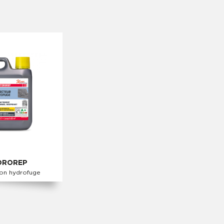
DROREP
ion hydrofuge