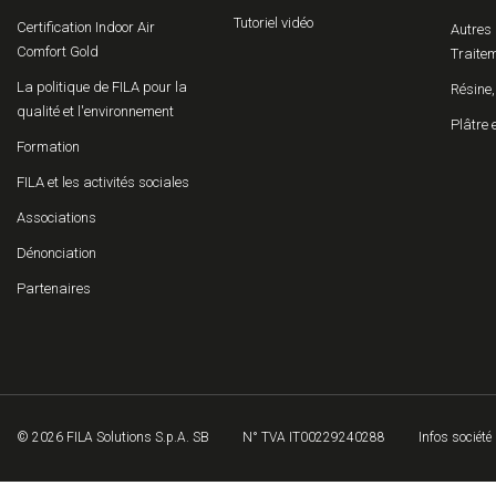
Tutoriel vidéo
Certification Indoor Air
Autres 
Comfort Gold
Traitem
La politique de FILA pour la
Résine,
qualité et l'environnement
Plâtre 
Formation
FILA et les activités sociales
Associations
Dénonciation
Partenaires
© 2026 FILA Solutions S.p.A. SB
N° TVA IT00229240288
Infos société