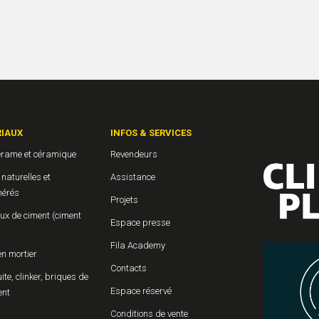
IAUX
INFOS & SERVICES
érame et céramique
Revendeurs
 naturelles et
Assistance
érés
Projets
ux de ciment (ciment
Espace presse
Fila Academy
en mortier
Contacts
uite, clinker, briques de
Espace réservé
ent
Conditions de vente