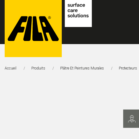
FILA
Solutions
Accueil
Produits
Plâtre Et Peintures Murales
Protecteurs
S.p.A.
SB