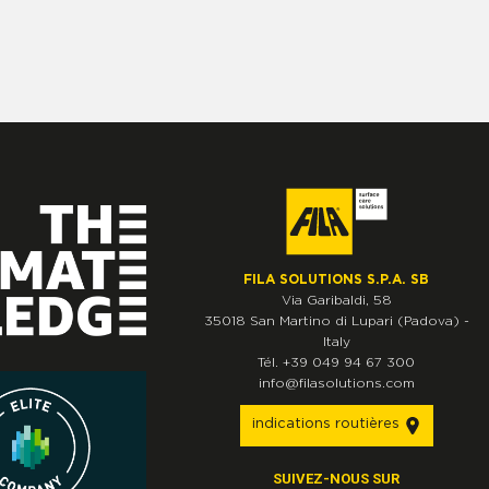
FILA SOLUTIONS S.P.A. SB
Via Garibaldi, 58
35018
San Martino di Lupari
(Padova)
-
Italy
Tél.
+39 049 94 67 300
info@filasolutions.com
indications routières
SUIVEZ-NOUS SUR