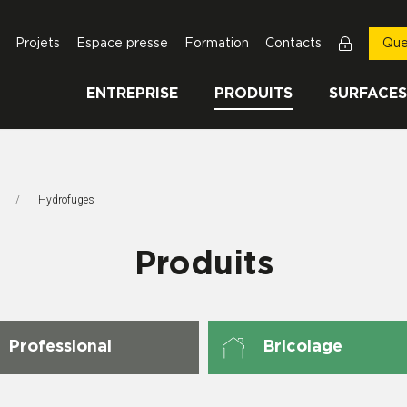
Projets
Espace presse
Formation
Contacts
Que
ENTREPRISE
PRODUITS
SURFACES
Page Actuelle:
Hydrofuges
Produits
Professional
Bricolage