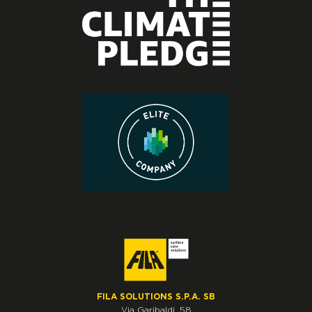
FILA SOLUTIONS S.P.A. SB
Via Garibaldi, 58