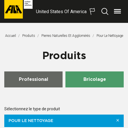
United States Of America
Menu
Recherche
FILA
Solutions
S.p.A.
Accueil
Produits
Pierres Naturelles Et Agglomérés
Page Actuelle:
Pour Le Nettoyage
SB
Produits
Professional
Bricolage
Sélectionnez le type de produit
POUR LE NETTOYAGE