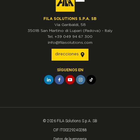
FILA SOLUTIONS S.P.A. SB
Via Garibaldi, 58
35018
San Martino di Lupari
(Padova)
-
Italy
Tel.
+39 049 94 67 300
info@filasolutions.com
direcciones
SÍGUENOS EN
© 2026 FILA Solutions S.p.A. SB
CIF IT00229240288
Datos de la empresa