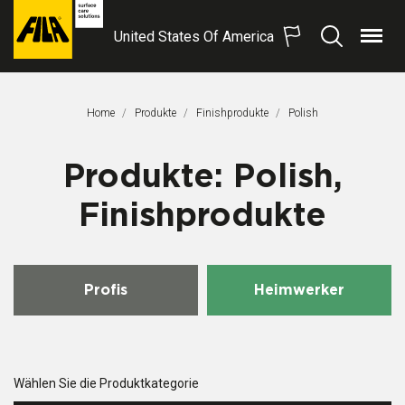
United States Of America
Menü
Suchen
FILA
Solutions
S.p.A.
Home
Produkte
Finishprodukte
Aktuelle Seite:
Polish
SB
Produkte: Polish,
Finishprodukte
Profis
Heimwerker
Wählen Sie die Produktkategorie