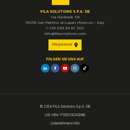
FILA SOLUTIONS S.P.A. SB
Via Garibaldi, 58
35018
San Martino di Lupari
(Padova)
-
Italy
T
+39 049 94 67 300
info@filasolutions.com
Wegweiser
FOLGEN SIE UNS AUF
© 2026 FILA Solutions S.p.A. SB
USt.-IdNr. IT00229240288
Unternehmens-Info