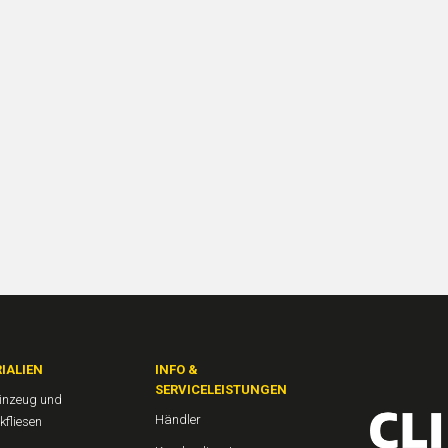
IALIEN
INFO &
SERVICELEISTUNGEN
einzeug und
Händler
kfliesen