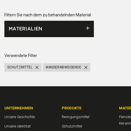
Filtern Sie nach dem zu behandelnden Material
MATERIALIEN
Verwendete Filter
SCHUTZMITTEL
WASSERABWEISENDE
UNTERNEHMEN
PRODUKTE
MATER
Unsere Geschichte
Reinigungsmittel
Feinst
Kerami
Unsere identität
Schutzmittel