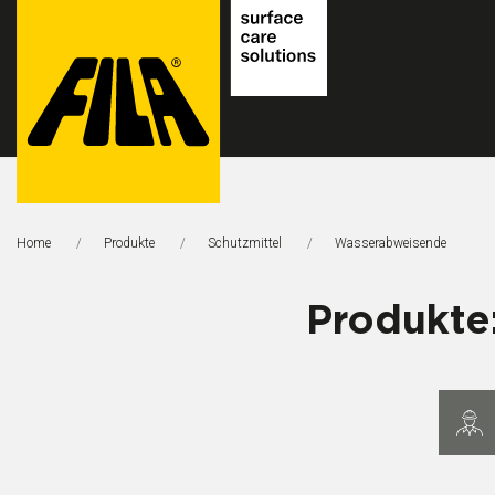
FILA
Solutions
Home
Produkte
Schutzmittel
Aktuelle Seite:
Wasserabweisende
S.p.A.
SB
Produkte