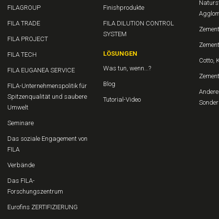
Naturs
FILAGROUP
Finishprodukte
Agglom
FILA TRADE
FILA DILUTION CONTROL
Zement
SYSTEM
FILA PROJECT
Zement
LÖSUNGEN
FILA TECH
Cotto, 
Was tun, wenn...?
FILA EUGANEA SERVICE
Zemen
Blog
FILA-Unternehmenspolitik für
Andere 
Spitzenqualität und saubere
Tutorial-Video
Sonder
Umwelt
Seminare
Das soziale Engagement von
FILA
Verbände
Das FILA-
Forschungszentrum
Eurofins ZERTIFIZIERUNG