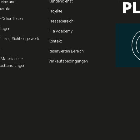
Kundendienst
teine und
erate
Projekte
-Dekorfliesen
Pressebereich
fugen
Fila Academy
Klinker, Sichtziegelwerk
Kontakt
t
Reservierten Bereich
Materialien -
Verkaufsbedingungen
behandlungen