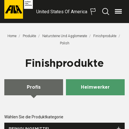
United States Of America
Menü
Suchen
FILA
Solutions
S.p.A.
Home
Produkte
Natursteine Und Agglomerate
Finishprodukte
SB
Aktuelle Seite:
Polish
Finishprodukte
Profis
Heimwerker
Wählen Sie die Produktkategorie