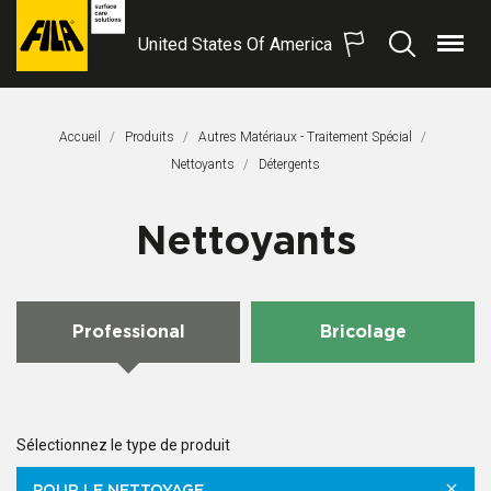
United States Of America
Menu
Recherche
FILA
Solutions
S.p.A.
Accueil
Produits
Autres Matériaux - Traitement Spécial
SB
Nettoyants
Page Actuelle:
Détergents
Nettoyants
Professional
Bricolage
Sélectionnez le type de produit