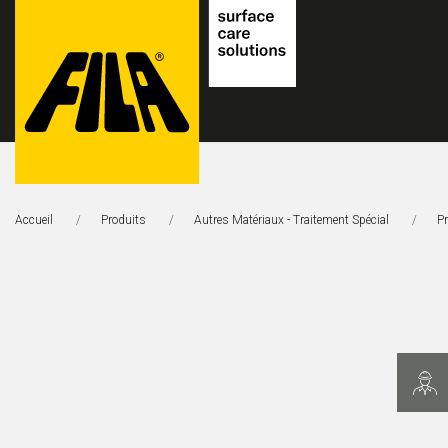
FILA
Solutions
Accueil
Produits
Autres Matériaux - Traitement Spécial
Pr
S.p.A.
SB