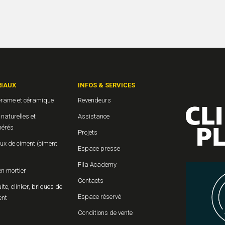
IAUX
INFOS & SERVICES
érame et céramique
Revendeurs
 naturelles et
Assistance
érés
Projets
ux de ciment (ciment
Espace presse
Fila Academy
en mortier
Contacts
uite, clinker, briques de
Espace réservé
ent
Conditions de vente