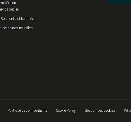
matériaux -
ent spécial
 Résilients et laminés
et peintures murales
Politique de confidentialité
Cookie Policy
Gestion des cookies
Whis