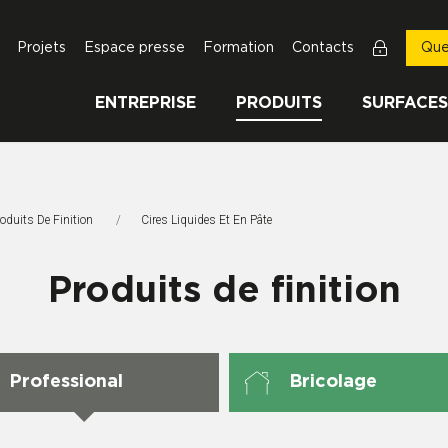
Projets
Espace presse
Formation
Contacts
Que
ENTREPRISE
PRODUITS
SURFACES
oduits De Finition
Page Actuelle:
Cires Liquides Et En Pâte
Produits de finition
Professional
Bricolage