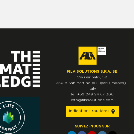
FILA SOLUTIONS S.P.A. SB
Via Garibaldi, 58
35018
San Martino di Lupari
(Padova)
-
Italy
Tél.
+39 049 94 67 300
info@filasolutions.com
indications routières
SUIVEZ-NOUS SUR