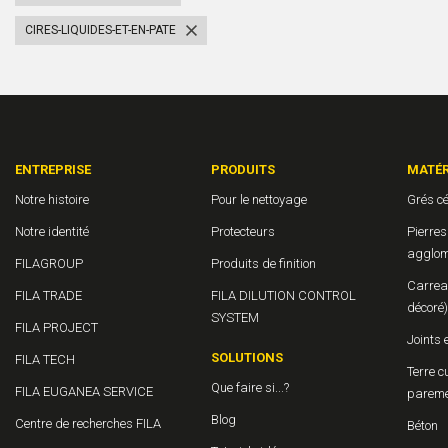
CIRES-LIQUIDES-ET-EN-PATE
ENTREPRISE
PRODUITS
MATÉR
Notre histoire
Pour le nettoyage
Grés c
Notre identité
Protecteurs
Pierres
agglom
FILAGROUP
Produits de finition
Carrea
FILA TRADE
FILA DILUTION CONTROL
décoré)
SYSTEM
FILA PROJECT
Joints 
SOLUTIONS
FILA TECH
Terre c
Que faire si...?
FILA EUGANEA SERVICE
parem
Blog
Centre de recherches FILA
Béton