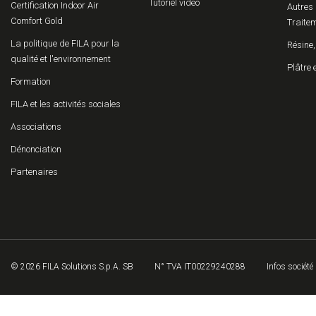
Tutoriel vidéo
Certification Indoor Air
Autres 
Comfort Gold
Traitem
La politique de FILA pour la
Résine,
qualité et l'environnement
Plâtre 
Formation
FILA et les activités sociales
Associations
Dénonciation
Partenaires
© 2026 FILA Solutions S.p.A. SB
N° TVA IT00229240288
Infos société