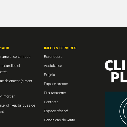
IAUX
INFOS & SERVICES
érame et céramique
Revendeurs
 naturelles et
Assistance
érés
Projets
ux de ciment (ciment
Espace presse
Fila Academy
en mortier
Contacts
uite, clinker, briques de
Espace réservé
ent
Conditions de vente