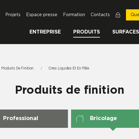
Projets
Espace presse
Formation
Contacts
Que
ENTREPRISE
PRODUITS
SURFACES
Produits De Finition
Page Actuelle:
Cires Liquides Et En Pâte
Produits de finition
Professional
Bricolage