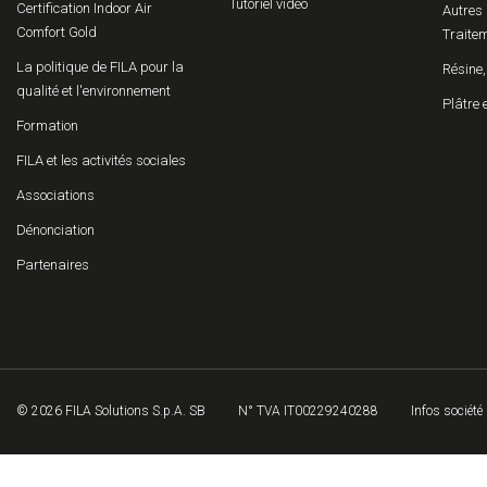
Tutoriel vidéo
Certification Indoor Air
Autres 
Comfort Gold
Traitem
La politique de FILA pour la
Résine,
qualité et l'environnement
Plâtre 
Formation
FILA et les activités sociales
Associations
Dénonciation
Partenaires
© 2026 FILA Solutions S.p.A. SB
N° TVA IT00229240288
Infos société