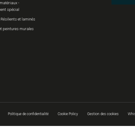
matériaux -
ent spécial
 Résilients et laminés
et peintures murales
Politique de confidentialité
Cookie Policy
Gestion des cookies
Whis