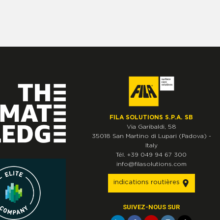
FILA SOLUTIONS S.P.A. SB
Via Garibaldi, 58
35018
San Martino di Lupari
(Padova)
-
Italy
Tél.
+39 049 94 67 300
info@filasolutions.com
indications routières
SUIVEZ-NOUS SUR