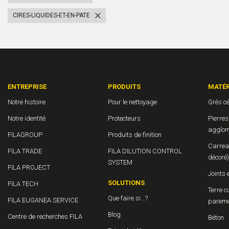
CIRES-LIQUIDES-ET-EN-PATE
ENTREPRISE
PRODUITS
MATÉR
Notre histoire
Pour le nettoyage
Grés c
Notre identité
Protecteurs
Pierres
agglom
FILAGROUP
Produits de finition
Carrea
FILA TRADE
FILA DILUTION CONTROL
décoré)
SYSTEM
FILA PROJECT
Joints 
SOLUTIONS
FILA TECH
Terre c
Que faire si...?
FILA EUGANEA SERVICE
parem
Blog
Centre de recherches FILA
Béton