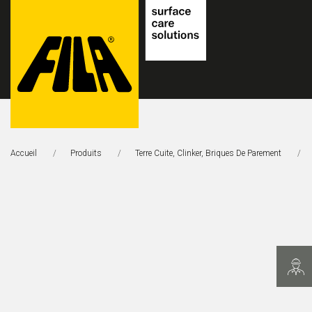
FILA
Solutions
Accueil
Produits
Terre Cuite, Clinker, Briques De Parement
S.p.A.
SB