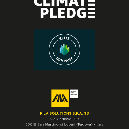
FILA SOLUTIONS S.P.A. SB
Via Garibaldi, 58
35018
San Martino di Lupari
(Padova)
-
Italy