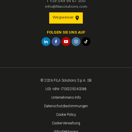
T
+39 049 94 67 300
info@filasolutions.com
Wegweiser
FOLGEN SIE UNS AUF
© 2026 FILA Solutions S.p.A. SB
USt.-IdNr. IT00229240288
Unternehmens-Info
Datenschutzbestimmungen
Cookie Policy
Cookie-Verwaltung
Whistleblowing