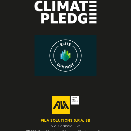
FILA SOLUTIONS S.P.A. SB
Via Garibaldi, 58