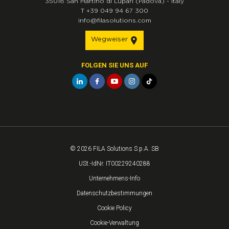
35018
San Martino di Lupari
(Padova)
-
Italy
T
+39 049 94 67 300
info@filasolutions.com
Wegweiser
FOLGEN SIE UNS AUF
© 2026 FILA Solutions S.p.A. SB
USt.-IdNr. IT00229240288
Unternehmens-Info
Datenschutzbestimmungen
Cookie Policy
Cookie-Verwaltung